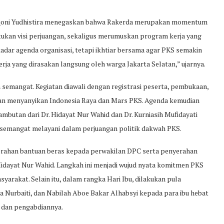
rqoni Yudhistira menegaskan bahwa Rakerda merupakan momentum
tukan visi perjuangan, sekaligus merumuskan program kerja yang
adar agenda organisasi, tetapi ikhtiar bersama agar PKS semakin
ja yang dirasakan langsung oleh warga Jakarta Selatan,” ujarnya.
semangat. Kegiatan diawali dengan registrasi peserta, pembukaan,
gan menyanyikan Indonesia Raya dan Mars PKS. Agenda kemudian
mbutan dari Dr. Hidayat Nur Wahid dan Dr. Kurniasih Mufidayati
a semangat melayani dalam perjuangan politik dakwah PKS.
erahan bantuan beras kepada perwakilan DPC serta penyerahan
Hidayat Nur Wahid. Langkah ini menjadi wujud nyata komitmen PKS
arakat. Selain itu, dalam rangka Hari Ibu, dilakukan pula
na Nurbaiti, dan Nabilah Aboe Bakar Alhabsyi kepada para ibu hebat
n dan pengabdiannya.