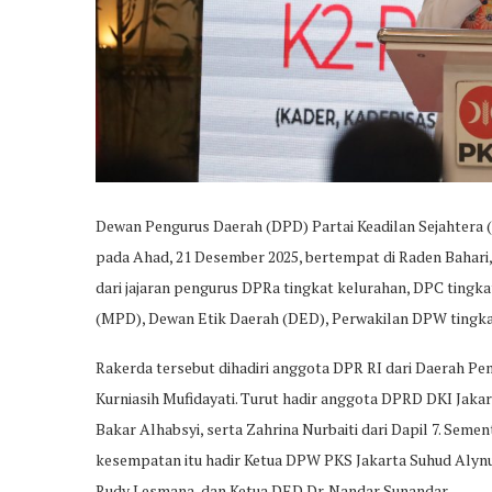
Dewan Pengurus Daerah (DPD) Partai Keadilan Sejahtera 
pada Ahad, 21 Desember 2025, bertempat di Raden Bahari, Ja
dari jajaran pengurus DPRa tingkat kelurahan, DPC tingk
(MPD), Dewan Etik Daerah (DED), Perwakilan DPW tingkat 
Rakerda tersebut dihadiri anggota DPR RI dari Daerah Pem
Kurniasih Mufidayati. Turut hadir anggota DPRD DKI Jaka
Bakar Alhabsyi, serta Zahrina Nurbaiti dari Dapil 7. Semen
kesempatan itu hadir Ketua DPW PKS Jakarta Suhud Alynu
Rudy Lesmana, dan Ketua DED Dr. Nandar Sunandar.