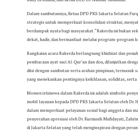
Dalam sambutannya, Ketua DPD PKS Jakarta Selatan Fu
strategis untuk memperkuat konsolidasi struktur, menya
berdampak nyata bagi masyarakat. “Rakerda ini bukan sek
dekat, hadir, dan bermanfaat melalui program-program ker
Rangkaian acara Rakerda berlangsung khidmat dan penuh 
pembacaan ayat suci Al-Qur’an dan doa, dilanjutkan den
diisi dengan sambutan serta arahan pimpinan, termasuk sa
yang menekankan pentingnya keikhlasan, soliditas, sert
Momen istimewa dalam Rakerda ini adalah simbolis peny
mobil layanan kepada DPD PKS Jakarta Selatan oleh Dr. 
dalam memperkuat pelayanan sosial bagi anggota dan masy
penyerahan apresiasi oleh Dr. Kurniasih Mufidayati, Zahri
di Jakarta Selatan yang telah menginspirasi dengan pera