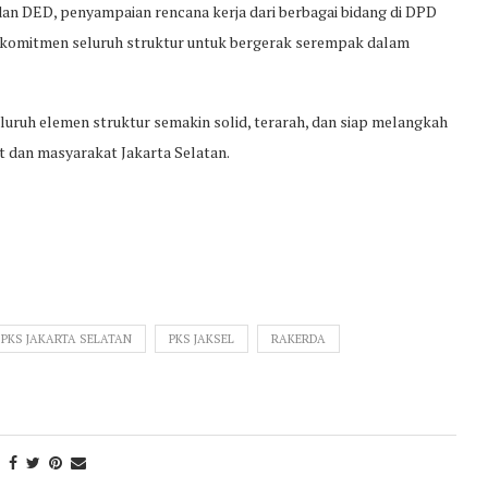
an DED, penyampaian rencana kerja dari berbagai bidang di DPD
n komitmen seluruh struktur untuk bergerak serempak dalam
luruh elemen struktur semakin solid, terarah, dan siap melangkah
 dan masyarakat Jakarta Selatan.
PKS JAKARTA SELATAN
PKS JAKSEL
RAKERDA