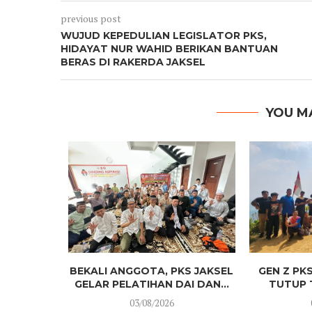
previous post
WUJUD KEPEDULIAN LEGISLATOR PKS,
HIDAYAT NUR WAHID BERIKAN BANTUAN
BERAS DI RAKERDA JAKSEL
YOU M
 BEKALI
BEKALI ANGGOTA, PKS JAKSEL
GEN Z PK
N ILMU
GELAR PELATIHAN DAI DAN...
TUTUP T
.
03/08/2026