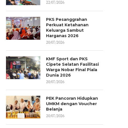
22/07/2026
PKS Pesanggrahan
Perkuat Ketahanan
Keluarga Sambut
Harganas 2026
20/07/2026
KMF Sport dan PKS
Cipete Selatan Fasilitasi
Warga Nobar Final Piala
Dunia 2026
20/07/2026
PEK Pancoran Hidupkan
UMKM dengan Voucher
Belanja
TREKKING & CAMPING GEN Z
PKS JATIPADANG BEKALI 
20/07/2026
PKS CIPETE SELATAN...
IBU KETERAMPILAN MEMA
SEHAT BERNILAI...
26/07/2026