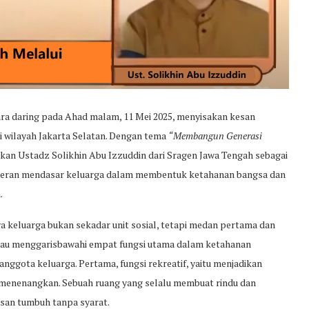
cara daring pada Ahad malam, 11 Mei 2025, menyisakan kesan
i wilayah Jakarta Selatan. Dengan tema
“Membangun Generasi
irkan Ustadz Solikhin Abu Izzuddin dari Sragen Jawa Tengah sebagai
 peran mendasar keluarga dalam membentuk ketahanan bangsa dan
.
keluarga bukan sekadar unit sosial, tetapi medan pertama dan
Beliau menggarisbawahi empat fungsi utama dalam ketahanan
nggota keluarga. Pertama, fungsi rekreatif, yaitu menjadikan
menenangkan. Sebuah ruang yang selalu membuat rindu dan
usan tumbuh tanpa syarat.