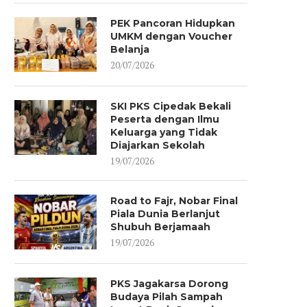
PEK Pancoran Hidupkan
UMKM dengan Voucher
Belanja
20/07/2026
SKI PKS Cipedak Bekali
Peserta dengan Ilmu
Keluarga yang Tidak
Diajarkan Sekolah
19/07/2026
Road to Fajr, Nobar Final
Piala Dunia Berlanjut
Shubuh Berjamaah
19/07/2026
PKS Jagakarsa Dorong
Budaya Pilah Sampah