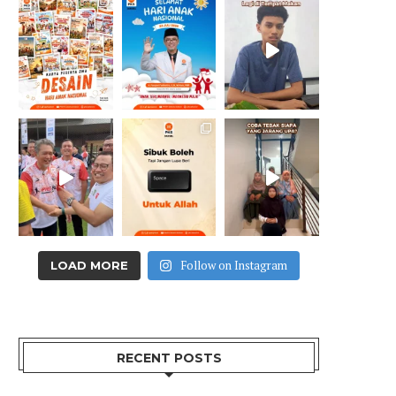
Follow on Instagram
LOAD MORE
RECENT POSTS