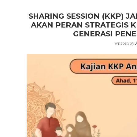
SHARING SESSION (KKP) 
AKAN PERAN STRATEGIS
GENERASI PEN
written by