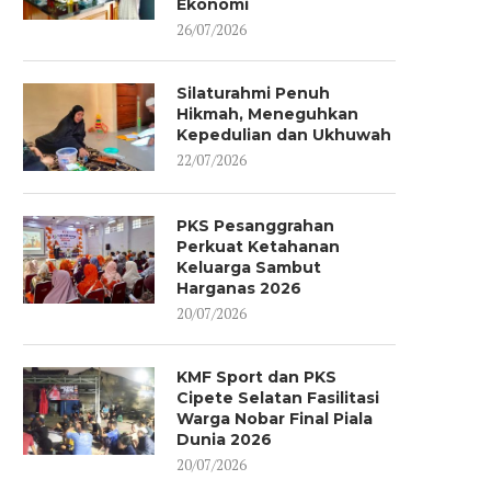
Ekonomi
26/07/2026
Silaturahmi Penuh
Hikmah, Meneguhkan
Kepedulian dan Ukhuwah
22/07/2026
PKS Pesanggrahan
Perkuat Ketahanan
Keluarga Sambut
Harganas 2026
20/07/2026
MENGINSPIRASI, BIPEKA PKS
TREKKING & CAMPING GE
AKARTA SELATAN KUNJUNGI
PKS CIPETE SELATAN..
KMF Sport dan PKS
SEKOLAH ANAK...
26/07/2026
Cipete Selatan Fasilitasi
30/07/2026
Warga Nobar Final Piala
Dunia 2026
20/07/2026