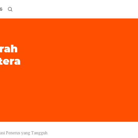
G
rasi Penerus yang Tangguh