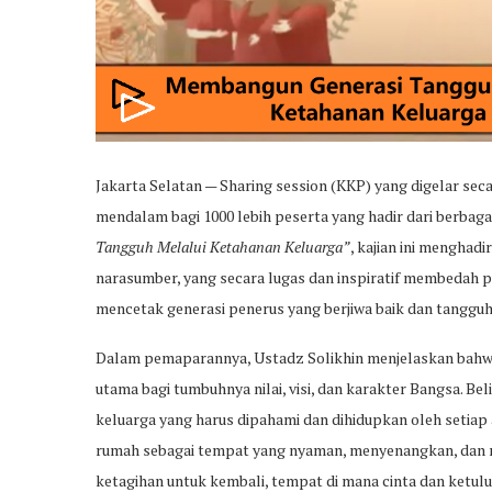
Jakarta Selatan — Sharing session (KKP) yang digelar se
mendalam bagi 1000 lebih peserta yang hadir dari berbaga
Tangguh Melalui Ketahanan Keluarga”
, kajian ini menghad
narasumber, yang secara lugas dan inspiratif membedah
mencetak generasi penerus yang berjiwa baik dan tangguh
Dalam pemaparannya, Ustadz Solikhin menjelaskan bahwa 
utama bagi tumbuhnya nilai, visi, dan karakter Bangsa. 
keluarga yang harus dipahami dan dihidupkan oleh setiap a
rumah sebagai tempat yang nyaman, menyenangkan, dan 
ketagihan untuk kembali, tempat di mana cinta dan ketul