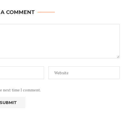
 A COMMENT
he next time I comment.