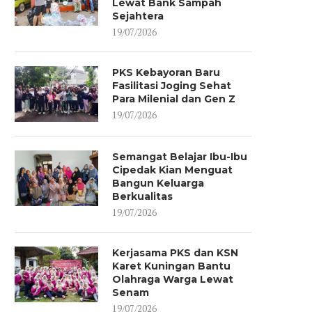
Lewat Bank Sampah
Sejahtera
19/07/2026
PKS Kebayoran Baru
Fasilitasi Joging Sehat
Para Milenial dan Gen Z
19/07/2026
Semangat Belajar Ibu-Ibu
Cipedak Kian Menguat
Bangun Keluarga
Berkualitas
19/07/2026
Kerjasama PKS dan KSN
Karet Kuningan Bantu
Olahraga Warga Lewat
Senam
19/07/2026