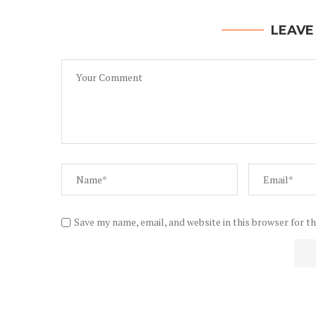
LEAVE
Save my name, email, and website in this browser for t