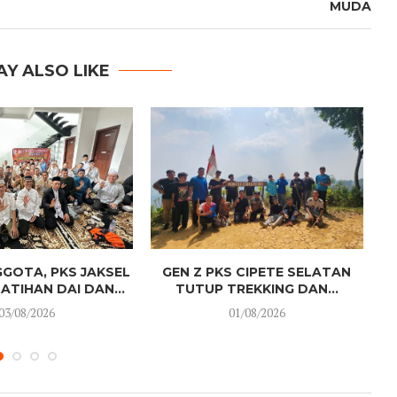
MUDA
AY ALSO LIKE
GGOTA, PKS JAKSEL
GEN Z PKS CIPETE SELATAN
ATIHAN DAI DAN...
TUTUP TREKKING DAN...
J
03/08/2026
01/08/2026